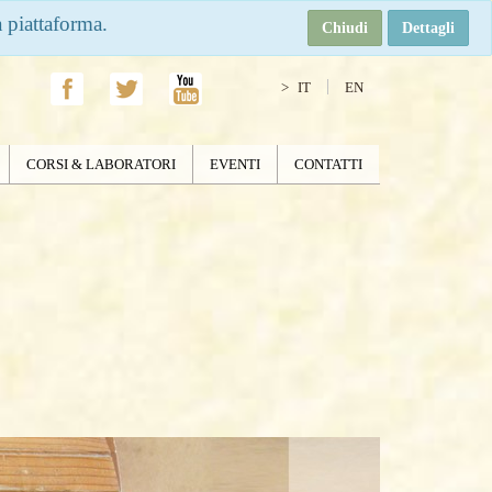
a piattaforma.
Chiudi
Dettagli
IT
EN
CORSI & LABORATORI
EVENTI
CONTATTI