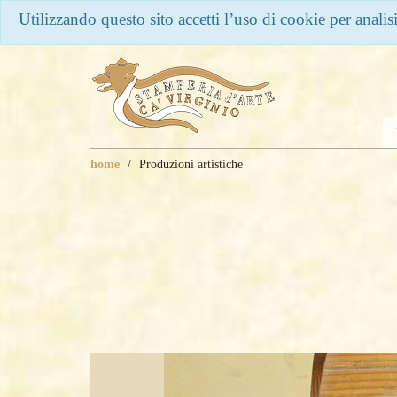
Utilizzando questo sito accetti l’uso di cookie per anali
home
Produzioni artistiche